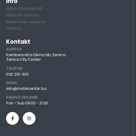
Info
Izjava o povjerljivosti
Plaćanje i dostava
Reklamacije i prigovori
O nama
Kontakt
ADRESA
Kamberovića čikma bb, Zenica
Zenica City Center
TELEFON
032 201-330
EMAIL
info@mobilcentar.ba
RADNO VRIJEME
Pon - Sub 09:00 - 21:00