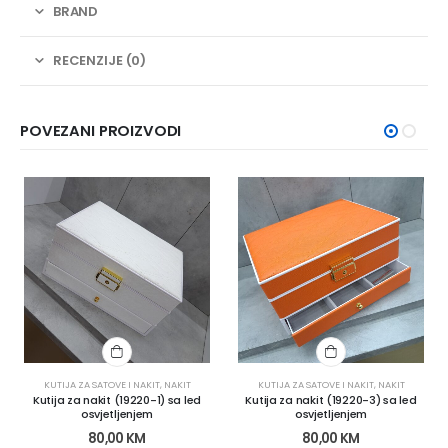
BRAND
RECENZIJE (0)
POVEZANI PROIZVODI
KUTIJA ZA SATOVE I NAKIT
,
NAKIT
KUTIJA ZA SATOVE I NAKIT
,
NAKIT
Kutija za nakit (19220-1) sa led
Kutija za nakit (19220-3) sa led
osvjetljenjem
osvjetljenjem
80,00
KM
80,00
KM