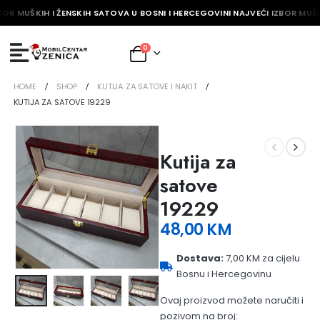
BOR MUŠKIH I ŽENSKIH SATOVA U BOSNI I HERCEGOVINI NAJVEĆI IZBOR MUŠK
0
HOME
SHOP
KUTIJA ZA SATOVE I NAKIT
KUTIJA ZA SATOVE 19229
Kutija za
satove
19229
48,00
KM
Dostava:
7,00 KM za cijelu
Bosnu i Hercegovinu
Ovaj proizvod možete naručiti i
pozivom na broj: