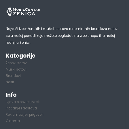
Najveći izbor ženskih i muških satova renomiranih brendova nalazi
se u našoj ponudi koju možete pogledati na web shopu ili u našoj
radnji u Zenici.
Kategorije
Ženski satovi
Muški satovi
Brendovi
Nakit
Info
Izjava o povjerljivosti
Plaćanje i dostava
Reklamacije i prigovori
O nama