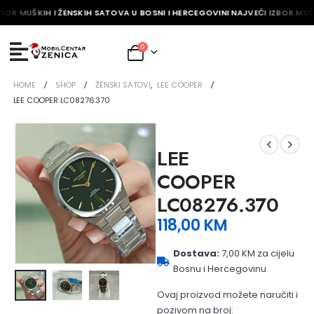
BOR MUŠKIH I ŽENSKIH SATOVA U BOSNI I HERCEGOVINI NAJVEĆI IZBOR MUŠK
0
HOME
SHOP
ŽENSKI SATOVI
,
LEE COOPER
LEE COOPER LC08276.370
LEE
COOPER
LC08276.370
118,00
KM
Dostava:
7,00 KM za cijelu
Bosnu i Hercegovinu
Ovaj proizvod možete naručiti i
pozivom na broj: