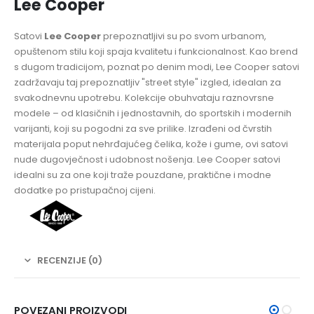
Lee Cooper
Satovi
Lee Cooper
prepoznatljivi su po svom urbanom,
opuštenom stilu koji spaja kvalitetu i funkcionalnost. Kao brend
s dugom tradicijom, poznat po denim modi, Lee Cooper satovi
zadržavaju taj prepoznatljiv "street style" izgled, idealan za
svakodnevnu upotrebu. Kolekcije obuhvataju raznovrsne
modele – od klasičnih i jednostavnih, do sportskih i modernih
varijanti, koji su pogodni za sve prilike. Izrađeni od čvrstih
materijala poput nehrđajućeg čelika, kože i gume, ovi satovi
nude dugovječnost i udobnost nošenja. Lee Cooper satovi
idealni su za one koji traže pouzdane, praktične i modne
dodatke po pristupačnoj cijeni.
RECENZIJE (0)
POVEZANI PROIZVODI