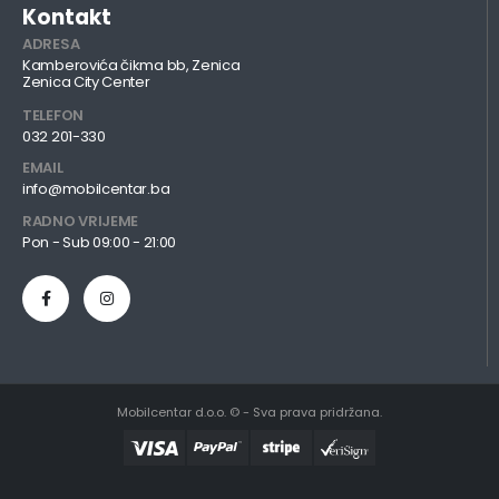
Kontakt
ADRESA
Kamberovića čikma bb, Zenica
Zenica City Center
TELEFON
032 201-330
EMAIL
info@mobilcentar.ba
RADNO VRIJEME
Pon - Sub 09:00 - 21:00
Mobilcentar d.o.o. © - Sva prava pridržana.