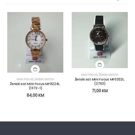
MINI FOCUS
,
ŽENSKI SATOVI
Ženski sat Mini Focus MF0332L.
MINI FOCUS
,
ŽENSKI SATOVI
(2753)
Ženski sat Mini Focus MF0224L.
(1372-1)
71,00
KM
84,00
KM