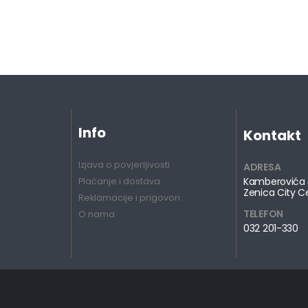
Info
Kontakt
Izjava o povjerljivosti
ADRESA
Kamberovića 
Plaćanje i dostava
Zenica City C
Reklamacije i prigovori
TELEFON
O nama
032 201-330