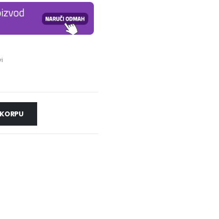
i
 KORPU