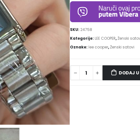
SKU:
24758
Kategorije:
LEE COOPER
,
Ženski satov
Oznake:
lee cooper
,
Ženski satovi
DODAJ U