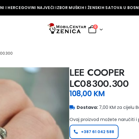
 I HERCEGOVINI NAJVEĆI IZBOR MUŠKIH I ŽENSKIH SATOVA U BOSNI 
0
300.300
LEE COOPER
LC08300.300
108,00
KM
Dostava:
7,00 KM za cijelu 
Ovaj proizvod možete naručiti i
+387 61 042 588