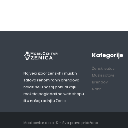
Kategorije
Ženski satovi
Najveći izbor ženskih i muških
Muški satovi
satova renomiranih brendova
Brendovi
nalazi se u našoj ponudi koju
Nakit
možete pogledati na web shopu
ili u našoj radnji u Zenici.
Mobilcentar d.o.o. © - Sva prava pridržana.