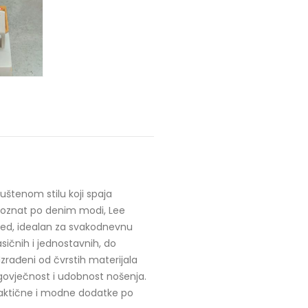
štenom stilu koji spaja
 poznat po denim modi, Lee
zgled, idealan za svakodnevnu
ičnih i jednostavnih, do
 Izrađeni od čvrstih materijala
govječnost i udobnost nošenja.
praktične i modne dodatke po