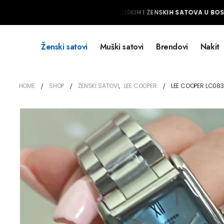
NAJVEĆI IZBOR MUŠKIH I ŽENSKIH SATOVA U BOSNI
Ženski satovi
Muški satovi
Brendovi
Nakit
HOME
SHOP
ŽENSKI SATOVI
,
LEE COOPER
LEE COOPER LC08