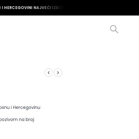
I HERCEGOVINI NAJVEĆI IZBOR MUŠKIH I ŽENSKIH SATOVA U BOSNI I 
Bosnu i Hercegovinu
 pozivom na broj: