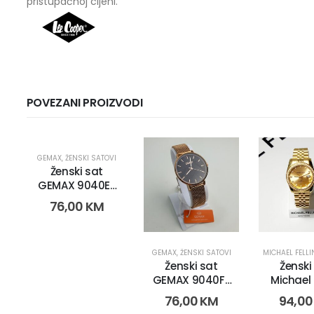
pristupačnoj cijeni.
POVEZANI PROIZVODI
GEMAX
,
ŽENSKI SATOVI
Ženski sat
GEMAX 9040E-
CR-DB (2264)
76,00
KM
GEMAX
,
ŽENSKI SATOVI
MICHAEL FELLI
Ženski sat
Ženski
GEMAX 9040F-
Michael F
CR-DB ( 2267)
222
76,00
KM
94,0