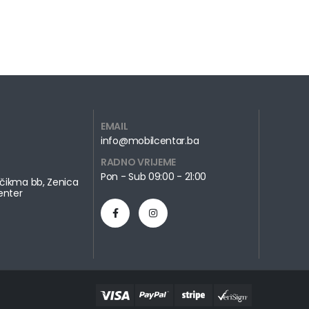
EMAIL
info@mobilcentar.ba
RADNO VRIJEME
Pon - Sub 09:00 - 21:00
čikma bb, Zenica
enter