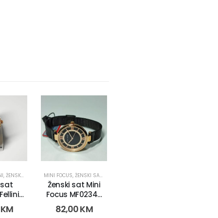
NI
,
ŽENSKI SATOVI
MINI FOCUS
,
ŽENSKI SATOVI
 sat
Ženski sat Mini
ellini
Focus MF0234L.
2 (3012)
(2623)
0
KM
82,00
KM