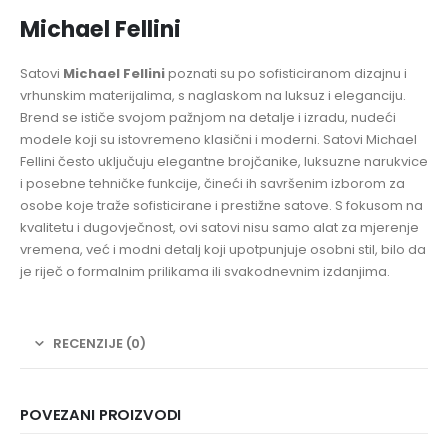
Michael Fellini
Satovi
Michael Fellini
poznati su po sofisticiranom dizajnu i
vrhunskim materijalima, s naglaskom na luksuz i eleganciju.
Brend se ističe svojom pažnjom na detalje i izradu, nudeći
modele koji su istovremeno klasični i moderni. Satovi Michael
Fellini često uključuju elegantne brojčanike, luksuzne narukvice
i posebne tehničke funkcije, čineći ih savršenim izborom za
osobe koje traže sofisticirane i prestižne satove. S fokusom na
kvalitetu i dugovječnost, ovi satovi nisu samo alat za mjerenje
vremena, već i modni detalj koji upotpunjuje osobni stil, bilo da
je riječ o formalnim prilikama ili svakodnevnim izdanjima.
RECENZIJE (0)
POVEZANI PROIZVODI