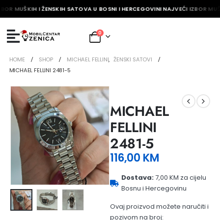
ZBOR MUŠKIH I ŽENSKIH SATOVA U BOSNI I HERCEGOVINI NAJVEĆI IZBOR MUŠ
0
HOME
SHOP
MICHAEL FELLINI
,
ŽENSKI SATOVI
MICHAEL FELLINI 2481-5
MICHAEL
FELLINI
2481-5
116,00
KM
Dostava:
7,00 KM za cijelu
Bosnu i Hercegovinu
Ovaj proizvod možete naručiti i
pozivom na broj: