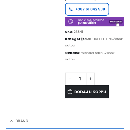
+387 61 042 588
SKU:
23841
Kategorije:
MICHAEL FELLINI
,
Ženski
satovi
Oznake:
michael fellini
,
Ženski
satovi
DODAJ U KORPU
BRAND