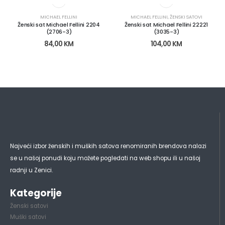
MICHAEL FELLINI
MICHAEL FELLINI
,
ŽENSKI SATOVI
Ženski sat Michael Fellini 2204
Ženski sat Michael Fellini 22221
(2706-3)
(3035-3)
84,00
KM
104,00
KM
Najveći izbor ženskih i muških satova renomiranih brendova nalazi
se u našoj ponudi koju možete pogledati na web shopu ili u našoj
radnji u Zenici.
Kategorije
Ženski satovi
Muški satovi