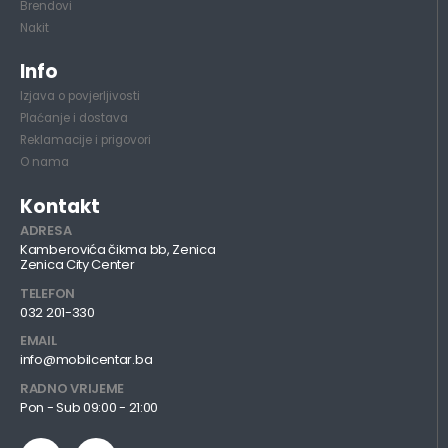
Brendovi
Nakit
Info
Izjava o povjerljivosti
Plaćanje i dostava
Reklamacije i prigovori
O nama
Kontakt
ADRESA
Kamberovića čikma bb, Zenica
Zenica City Center
TELEFON
032 201-330
EMAIL
info@mobilcentar.ba
RADNO VRIJEME
Pon - Sub 09:00 - 21:00