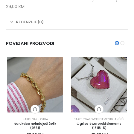
29,00 KM
RECENZIJE (0)
POVEZANI PROIZVODI
NAKIT
,
NARUKVICA
NAKIT
,
SWAROVSKI ELEMENTS LANČIĆI
Narukvica nehrđajući čelik
Ogrlice Swarovski Elements
(9551)
(18118-5)