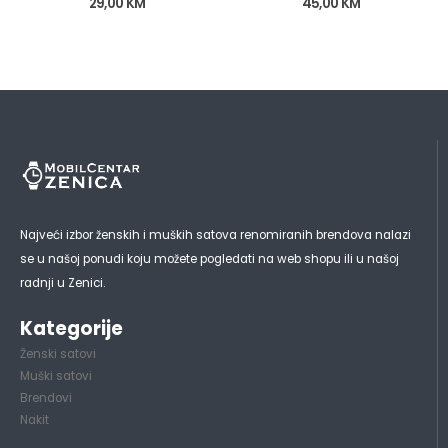
29,00
KM
45,00
KM
Najveći izbor ženskih i muških satova renomiranih brendova nalazi
se u našoj ponudi koju možete pogledati na web shopu ili u našoj
radnji u Zenici.
Kategorije
Ženski satovi
Muški satovi
Brendovi
Nakit