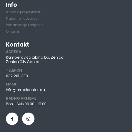
Info
Izjava o povjerljivosti
Plaćanje i dostava
Reklamacije i prigovori
O nama
Kontakt
ADRESA
Kamberovića čikma bb, Zenica
Zenica City Center
TELEFON
032 201-330
EMAIL
info@mobilcentar.ba
RADNO VRIJEME
Pon - Sub 09:00 - 21:00