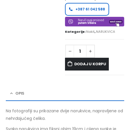
+387 61 042 588
Kategorije:
Nakit
,
NARUKVICA
DODAJ U KORPU
OPIS
Na fotografiji su prikazane dvije narukvice, napravljene od
nehrđajućeg čelika.
Svaka narukvica ima fiksni obim 19cm i cijena svake je