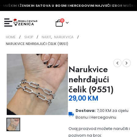
R MUŠKIH I ŽENSKIH SATOVA U BOSNI I HERCEGOVINI NAJVEĆI IZBOR MUŠKIH
0
HOME
SHOP
NAKIT
,
NARUKVICA
NARUKVICE NEHRĐAJUĆI ČELIK (9551)
Narukvice
nehrđajući
čelik (9551)
29,00
KM
Dostava:
7,00 KM za cijelu
Bosnu i Hercegovinu
Ovaj proizvod možete naručiti i
pozivom na broj: