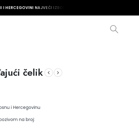
 I HERCEGOVINI NAJVEĆI IZBOR MUŠKIH I ŽENSKIH SATOVA U BOSNI I
jući čelik
Bosnu i Hercegovinu
 pozivom na broj: