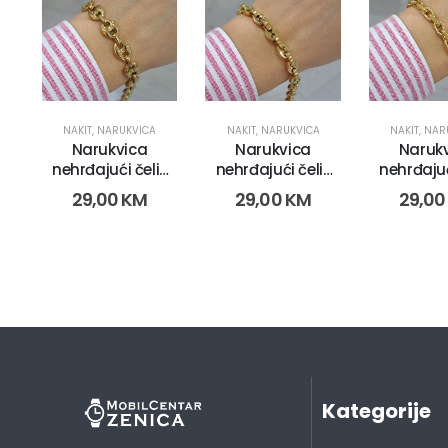
NAKIT
,
NARUKVICA
NAKIT
,
NARUKVICA
NAKIT
,
NAR
Narukvica
Narukvica
Naruk
nehrđajući čelik
nehrđajući čelik
nehrđajuć
(9551)
(9551)
(955
29,00
KM
29,00
KM
29,0
Kategorije