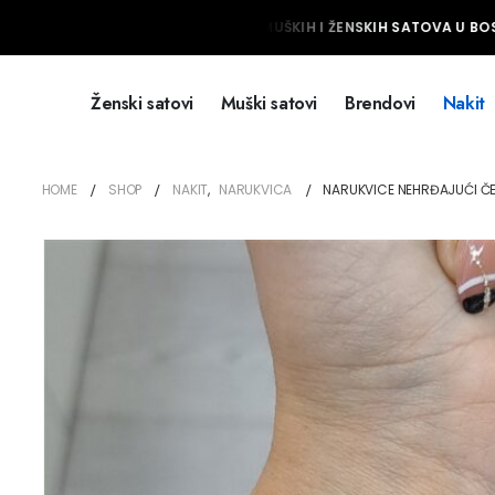
NAJVEĆI IZBOR MUŠKIH I ŽENSKIH SATOVA U BOSN
Ženski satovi
Muški satovi
Brendovi
Nakit
HOME
SHOP
NAKIT
,
NARUKVICA
NARUKVICE NEHRĐAJUĆI ČEL