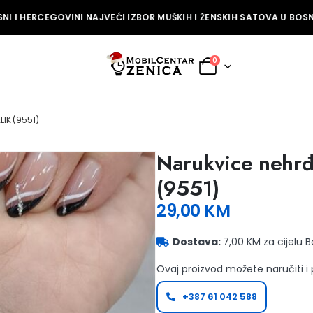
I I HERCEGOVINI NAJVEĆI IZBOR MUŠKIH I ŽENSKIH SATOVA U BOSNI
0
IK (9551)
Narukvice nehrđa
(9551)
29,00
KM
Dostava:
7,00 KM za cijelu 
Ovaj proizvod možete naručiti i
+387 61 042 588