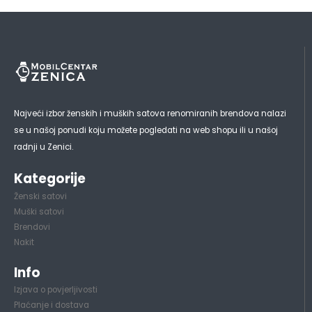
Najveći izbor ženskih i muških satova renomiranih brendova nalazi
se u našoj ponudi koju možete pogledati na web shopu ili u našoj
radnji u Zenici.
Kategorije
Ženski satovi
Muški satovi
Brendovi
Nakit
Info
Izjava o povjerljivosti
Plaćanje i dostava