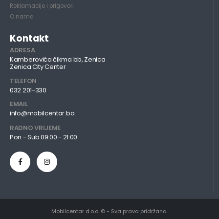
Reklamacije i prigovori
O nama
Kontakt
ADRESA
Kamberovića čikma bb, Zenica
Zenica City Center
TELEFON
032 201-330
EMAIL
info@mobilcentar.ba
RADNO VRIJEME
Pon - Sub 09:00 - 21:00
Mobilcentar d.o.o. © - Sva prava pridržana.