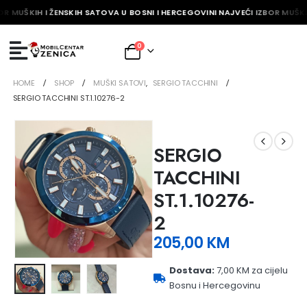
OR MUŠKIH I ŽENSKIH SATOVA U BOSNI I HERCEGOVINI NAJVEĆI IZBOR MUŠKI
0
HOME
SHOP
MUŠKI SATOVI
,
SERGIO TACCHINI
SERGIO TACCHINI ST.1.10276-2
SERGIO
TACCHINI
ST.1.10276-
2
205,00
KM
Dostava:
7,00 KM za cijelu
Bosnu i Hercegovinu