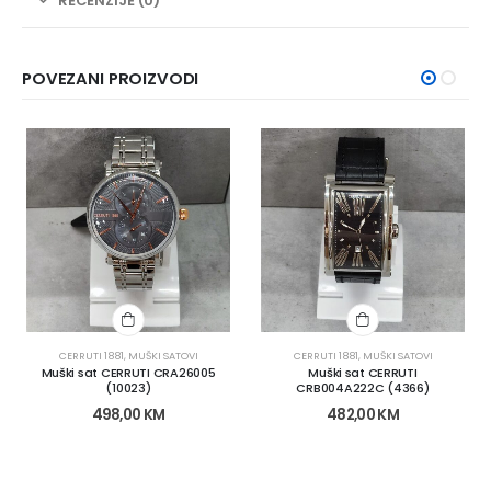
RECENZIJE (0)
POVEZANI PROIZVODI
CERRUTI 1881
,
MUŠKI SATOVI
CERRUTI 1881
,
MUŠKI SATOVI
Muški sat CERRUTI CRA26005
Muški sat CERRUTI
(10023)
CRB004A222C (4366)
498,00
KM
482,00
KM