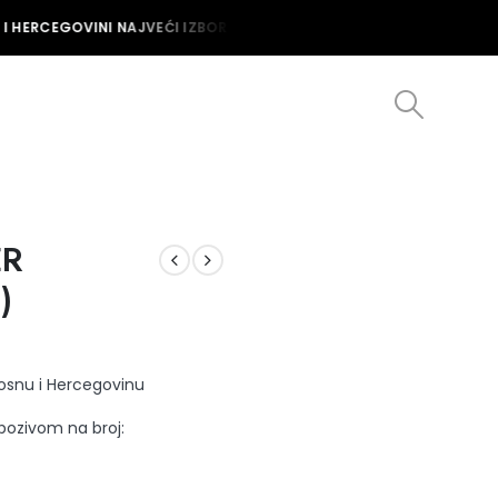
 HERCEGOVINI NAJVEĆI IZBOR MUŠKIH I ŽENSKIH SATOVA U BOSNI I 
ER
)
Bosnu i Hercegovinu
 pozivom na broj: