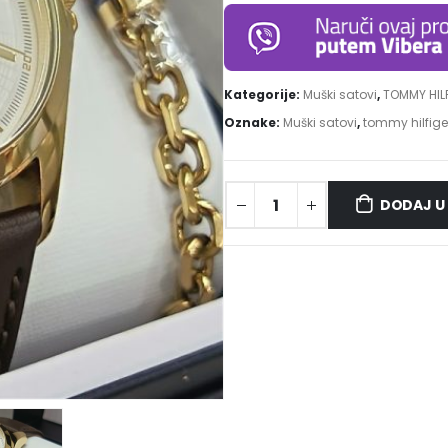
Kategorije:
Muški satovi
,
TOMMY HIL
Oznake:
Muški satovi
,
tommy hilfige
DODAJ U