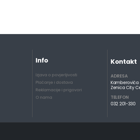
Info
Kontakt
Izjava o povjerljivosti
ADRESA
Kamberovića 
Plaćanje i dostava
Zenica City C
Reklamacije i prigovori
TELEFON
O nama
032 201-330