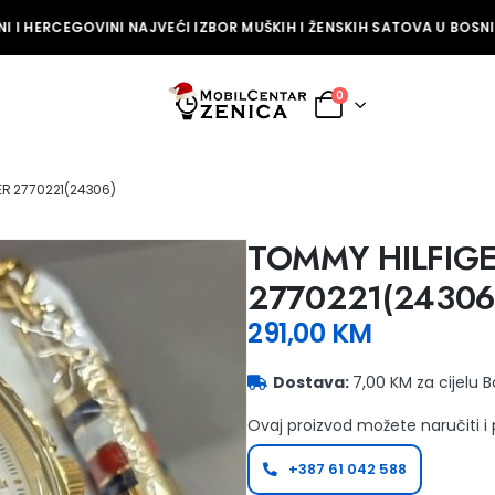
 I HERCEGOVINI NAJVEĆI IZBOR MUŠKIH I ŽENSKIH SATOVA U BOSNI I
0
ER 2770221(24306)
TOMMY HILFIG
2770221(24306
291,00
KM
Dostava:
7,00 KM za cijelu 
Ovaj proizvod možete naručiti i
+387 61 042 588