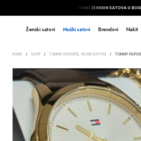
NAJVEĆI IZBOR MUŠKIH I ŽENSKIH SATOVA U BOSNI
Ženski satovi
Muški satovi
Brendovi
Nakit
HOME
SHOP
TOMMY HILFIGER
,
MUŠKI SATOVI
TOMMY HILFIG