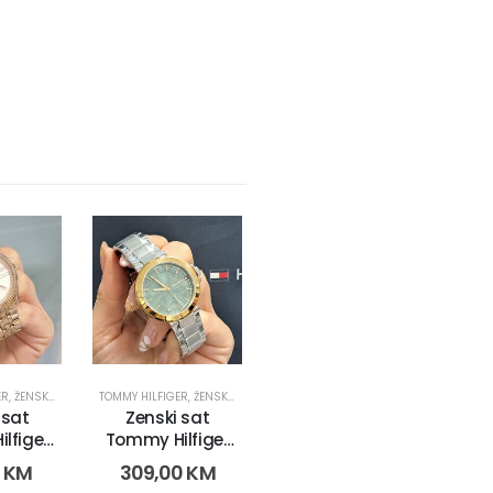
ER
HILFIGER
,
ŽENSKI SATOVI
TOMMY HILFIGER
,
ŽENSKI SATOVI
 sat
Zenski sat
lfiger
Tommy Hilfiger
(12429)
1782778 (23042)
0
KM
309,00
KM