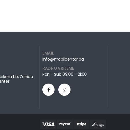
EMAIL
info@mobilcentar.ba
RADNO VRIJEME
Pon - Sub 09:00 - 21:00
čikma bb, Zenica
enter