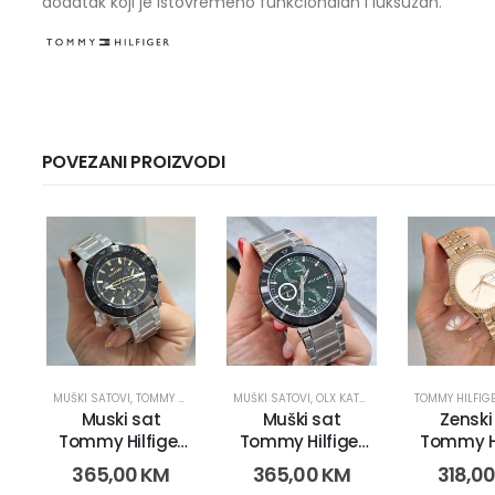
dodatak koji je istovremeno funkcionalan i luksuzan.
POVEZANI PROIZVODI
MUŠKI SATOVI
,
TOMMY HILFIGER
MUŠKI SATOVI
,
OLX KATEGORIJE
,
SATOVI
TOMMY HILFIG
,
TOMMY 
Muski sat
Muški sat
Zenski
Tommy Hilfiger
Tommy Hilfiger
Tommy Hi
1792114 (16841)
1792117 (16610)
1782082 
365,00
KM
365,00
KM
318,0