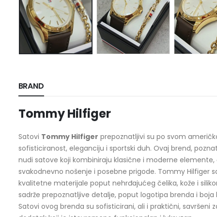
BRAND
Tommy Hilfiger
Satovi
Tommy Hilfiger
prepoznatljivi su po svom američkom
sofisticiranost, eleganciju i sportski duh. Ovaj brend, po
nudi satove koji kombiniraju klasične i moderne elemente, 
svakodnevno nošenje i posebne prigode. Tommy Hilfiger sat
kvalitetne materijale poput nehrđajućeg čelika, kože i siliko
sadrže prepoznatljive detalje, poput logotipa brenda i boja 
Satovi ovog brenda su sofisticirani, ali i praktični, savršeni