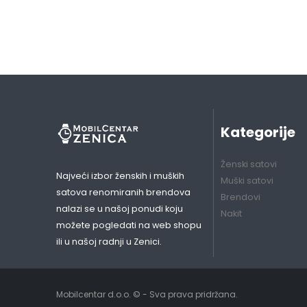
Kategorije
Ženski satovi
Najveći izbor ženskih i muških
Muški satovi
satova renomiranih brendova
Brendovi
nalazi se u našoj ponudi koju
Nakit
možete pogledati na web shopu
ili u našoj radnji u Zenici.
Mobilcentar d.o.o. © - Sva prava pridržana.