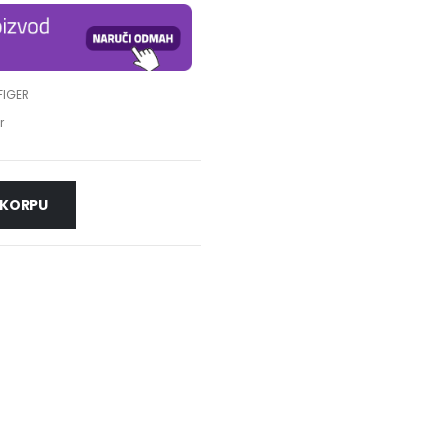
FIGER
r
 KORPU