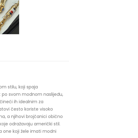
 stilu, koji spaja
znat po svom modnom naslijeđu,
čineći ih idealnim za
ovi često koriste visoko
na, a njihovi brojčanici obično
koje odražavaju američki stil.
 za one koji žele imati modni