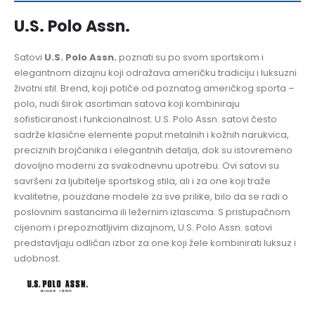
U.S. Polo Assn.
Satovi
U.S. Polo Assn.
poznati su po svom sportskom i
elegantnom dizajnu koji odražava američku tradiciju i luksuzni
životni stil. Brend, koji potiče od poznatog američkog sporta –
polo, nudi širok asortiman satova koji kombiniraju
sofisticiranost i funkcionalnost. U.S. Polo Assn. satovi često
sadrže klasične elemente poput metalnih i kožnih narukvica,
preciznih brojčanika i elegantnih detalja, dok su istovremeno
dovoljno moderni za svakodnevnu upotrebu. Ovi satovi su
savršeni za ljubitelje sportskog stila, ali i za one koji traže
kvalitetne, pouzdane modele za sve prilike, bilo da se radi o
poslovnim sastancima ili ležernim izlascima. S pristupačnom
cijenom i prepoznatljivim dizajnom, U.S. Polo Assn. satovi
predstavljaju odličan izbor za one koji žele kombinirati luksuz i
udobnost.