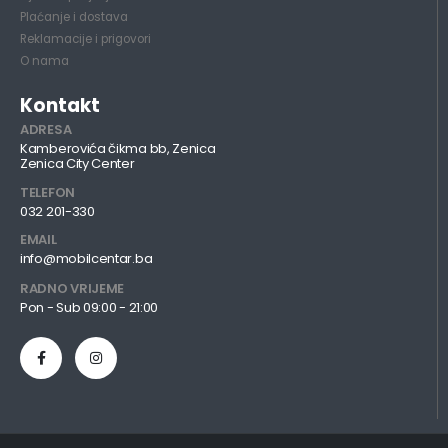
Plaćanje i dostava
Reklamacije i prigovori
O nama
Kontakt
ADRESA
Kamberovića čikma bb, Zenica
Zenica City Center
TELEFON
032 201-330
EMAIL
info@mobilcentar.ba
RADNO VRIJEME
Pon - Sub 09:00 - 21:00