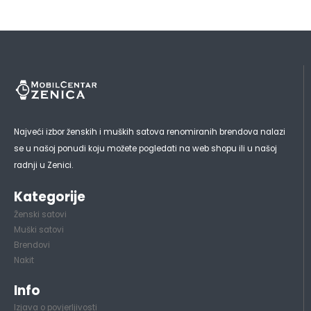
Najveći izbor ženskih i muških satova renomiranih brendova nalazi
se u našoj ponudi koju možete pogledati na web shopu ili u našoj
radnji u Zenici.
Kategorije
Ženski satovi
Muški satovi
Brendovi
Nakit
Info
Izjava o povjerljivosti