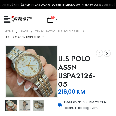
BOR MUŠKIH I ŽENSKIH SATOVA U BOSNI I HERCEGOVINI NAJVEĆI IZBOR MUŠK
0
HOME
SHOP
ŽENSKI SATOVI
,
U.S. POLO ASSN.
U.S POLO ASSN USPA2126-05
U.S POLO
ASSN
USPA2126-
05
216,00
KM
Dostava:
7,00 KM za cijelu
Bosnu i Hercegovinu