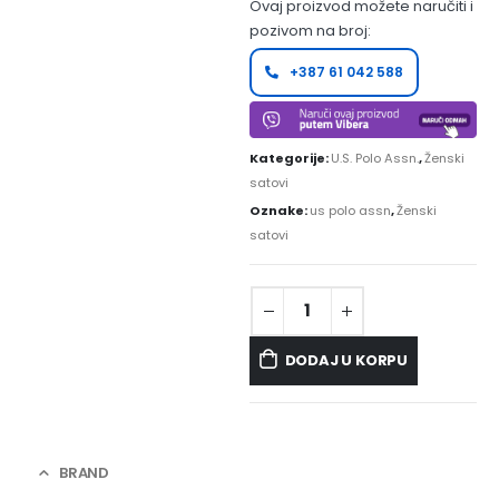
Ovaj proizvod možete naručiti i
pozivom na broj:
+387 61 042 588
Kategorije:
U.S. Polo Assn.
,
Ženski
satovi
Oznake:
us polo assn
,
Ženski
satovi
DODAJ U KORPU
BRAND