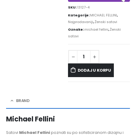
SKU:
13127-4
Kategorije:
MICHAEL FELLINI
,
Najprodavaniji
,
Ženski satovi
Oznake:
michael fellini
,
Ženski
satovi
DODAJ U KORPU
BRAND
Michael Fellini
Satovi
Michael Fellini
poznati su po sofisticiranom dizajnu i