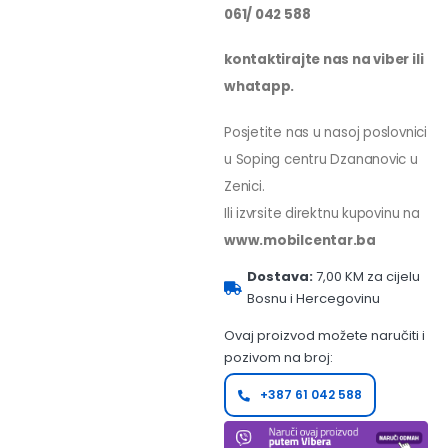
061/ 042 588
kontaktirajte nas na viber ili
whatapp.
Posjetite nas u nasoj poslovnici
u Soping centru Dzananovic u
Zenici.
Ili izvrsite direktnu kupovinu na
www.mobilcentar.ba
Dostava:
7,00 KM za cijelu
Bosnu i Hercegovinu
Ovaj proizvod možete naručiti i
pozivom na broj:
+387 61 042 588