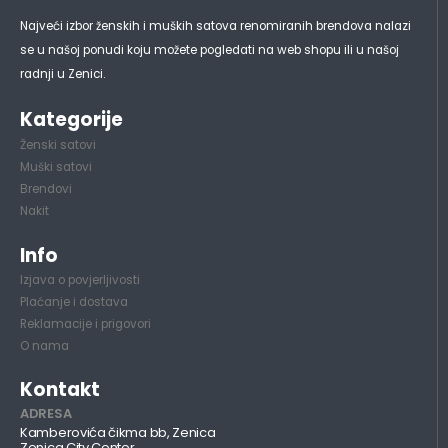
Najveći izbor ženskih i muških satova renomiranih brendova nalazi
se u našoj ponudi koju možete pogledati na web shopu ili u našoj
radnji u Zenici.
Kategorije
Ženski satovi
Muški satovi
Brendovi
Nakit
Info
Izjava o povjerljivosti
Plaćanje i dostava
Reklamacije i prigovori
O nama
Kontakt
ADRESA
Kamberovića čikma bb, Zenica
Zenica City Center