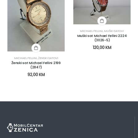
MICHAEL FELLINI
,
MUŠKI SATOVI
Muški sat Michael Fellini 2224
(3026-5)
120,00
KM
MICHAEL FELLINI
,
ŽENSKI SATOVI
Ženski sat Michael Fellini 2199
(2847)
92,00
KM