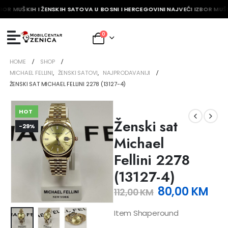
BOR MUŠKIH I ŽENSKIH SATOVA U BOSNI I HERCEGOVINI NAJVEĆI IZBOR MUŠK
0
HOME
SHOP
MICHAEL FELLINI
,
ŽENSKI SATOVI
,
NAJPRODAVANIJI
ŽENSKI SAT MICHAEL FELLINI 2278 (13127-4)
HOT
Ženski sat
-29%
Michael
Fellini 2278
(13127-4)
80,00
KM
112,00
KM
Item Shaperound