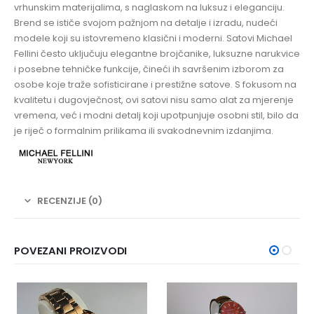
vrhunskim materijalima, s naglaskom na luksuz i eleganciju.
Brend se ističe svojom pažnjom na detalje i izradu, nudeći
modele koji su istovremeno klasični i moderni. Satovi Michael
Fellini često uključuju elegantne brojčanike, luksuzne narukvice
i posebne tehničke funkcije, čineći ih savršenim izborom za
osobe koje traže sofisticirane i prestižne satove. S fokusom na
kvalitetu i dugovječnost, ovi satovi nisu samo alat za mjerenje
vremena, već i modni detalj koji upotpunjuje osobni stil, bilo da
je riječ o formalnim prilikama ili svakodnevnim izdanjima.
RECENZIJE (0)
POVEZANI PROIZVODI