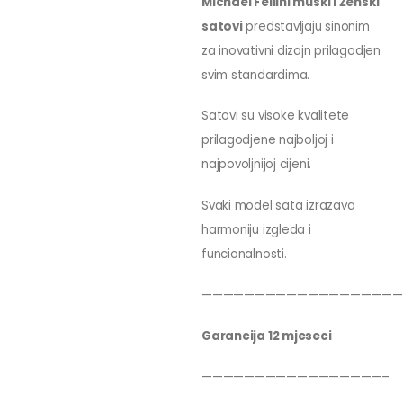
Michael Fellini muski i Ženski
satovi
predstavljaju sinonim
za inovativni dizajn prilagodjen
svim standardima.
Satovi su visoke kvalitete
prilagodjene najboljoj i
najpovoljnijoj cijeni.
Svaki model sata izrazava
harmoniju izgleda i
funcionalnosti.
———————————————————
Garancija 12 mjeseci
—————————————————–