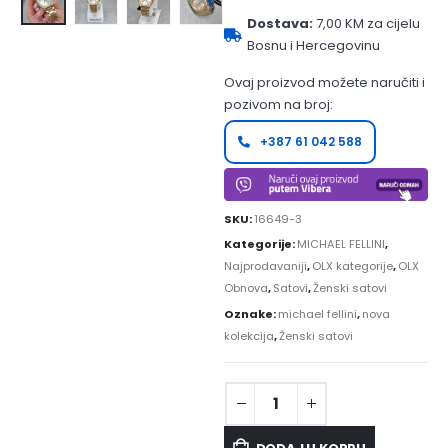
Dostava:
7,00 KM za cijelu
Bosnu i Hercegovinu
Ovaj proizvod možete naručiti i
pozivom na broj:
+387 61 042 588
SKU:
16649-3
Kategorije:
MICHAEL FELLINI
,
Najprodavaniji
,
OLX kategorije
,
OLX
Obnova
,
Satovi
,
Ženski satovi
Oznake:
michael fellini
,
nova
kolekcija
,
Ženski satovi