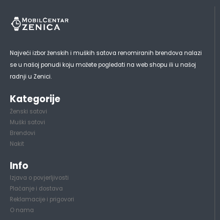
Najveći izbor ženskih i muških satova renomiranih brendova nalazi
se u našoj ponudi koju možete pogledati na web shopu ili u našoj
radnji u Zenici.
Kategorije
Ženski satovi
Muški satovi
Brendovi
Nakit
Info
Izjava o povjerljivosti
Plaćanje i dostava
Reklamacije i prigovori
O nama