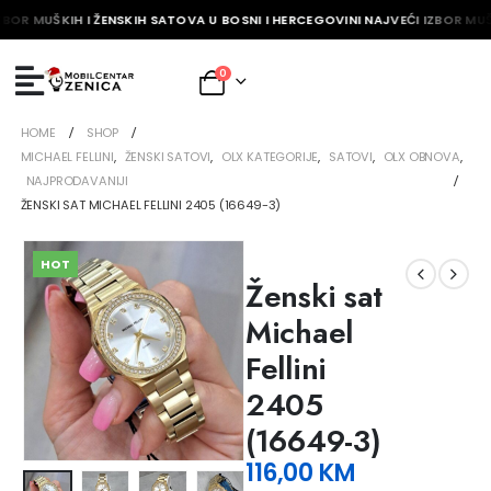
ZBOR MUŠKIH I ŽENSKIH SATOVA U BOSNI I HERCEGOVINI NAJVEĆI IZBOR MUŠ
0
HOME
SHOP
MICHAEL FELLINI
,
ŽENSKI SATOVI
,
OLX KATEGORIJE
,
SATOVI
,
OLX OBNOVA
,
NAJPRODAVANIJI
ŽENSKI SAT MICHAEL FELLINI 2405 (16649-3)
HOT
Ženski sat
Michael
Fellini
2405
(16649-3)
116,00
KM