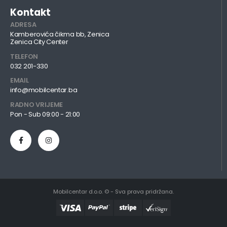
Kontakt
ADRESA
Kamberovića čikma bb, Zenica
Zenica City Center
TELEFON
032 201-330
EMAIL
info@mobilcentar.ba
RADNO VRIJEME
Pon - Sub 09:00 - 21:00
Mobilcentar d.o.o. © - Sva prava pridržana.