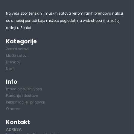
Najveći izbor ženskih i muških satova renomiranih brendova nalazi
se u našoj ponudi koju možete pogledati na web shopu ili u našoj
radnji u Zenici.
Kategorije
Ženski satovi
Muški satovi
Brendovi
Nakit
Info
Izjava o povjerljivosti
Plaćanje i dostava
Reklamacije i prigovori
O nama
Kontakt
ADRESA