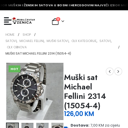
ZBOR MUŠKIH I ŽENSKIH SATOVA U BOSNI I HERCEGOVINI NAJVEĆI IZBOR MUŠ
0
HOME
SHOP
SATOVI
,
MICHAEL FELLINI
,
MUŠKI SATOVI
,
OLX KATEGORIJE
,
SATOVI
,
OLX OBNOVA
MUŠKI SAT MICHAEL FELLINI 2314 (15054-4)
HOT
Muški sat
Michael
Fellini 2314
(15054-4)
126,00
KM
Dostava:
7,00 KM za cijelu