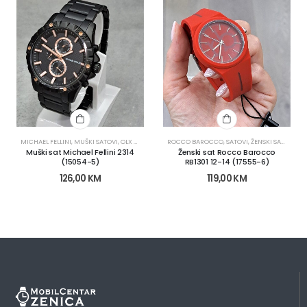
MICHAEL FELLINI
,
MUŠKI SATOVI
,
OLX KATEGORIJE
ROCCO BAROCCO
,
OLX OBNOVA
,
SATOVI
,
SATOVI
,
SATOVI
,
ŽENSKI SATOVI
Muški sat Michael Fellini 2314
Ženski sat Rocco Barocco
(15054-5)
RB1301 12-14 (17555-6)
126,00
KM
119,00
KM