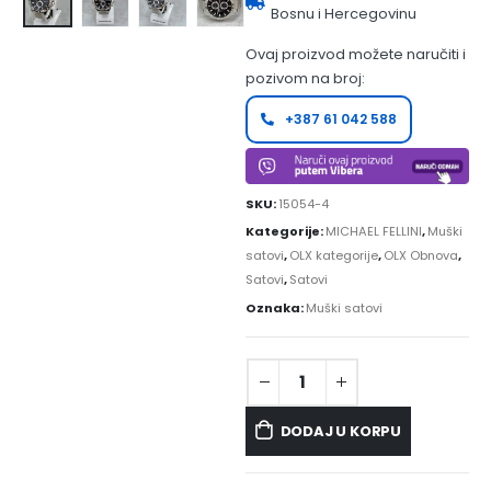
Bosnu i Hercegovinu
Ovaj proizvod možete naručiti i
pozivom na broj:
+387 61 042 588
SKU:
15054-4
Kategorije:
MICHAEL FELLINI
,
Muški
satovi
,
OLX kategorije
,
OLX Obnova
,
Satovi
,
Satovi
Oznaka:
Muški satovi
DODAJ U KORPU