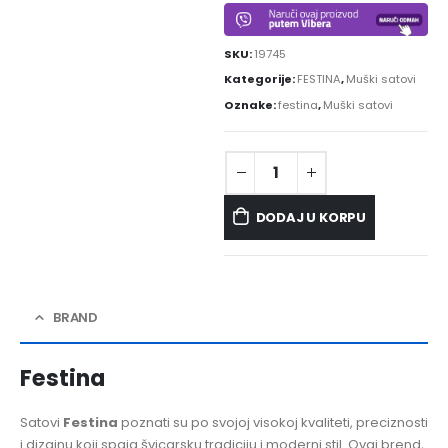
SKU:
19745
Kategorije:
FESTINA
,
Muški satovi
Oznake:
festina
,
Muški satovi
DODAJ U KORPU
BRAND
Festina
Satovi
Festina
poznati su po svojoj visokoj kvaliteti, preciznosti
i dizajnu koji spaja švicarsku tradiciju i moderni stil. Ovaj brend,