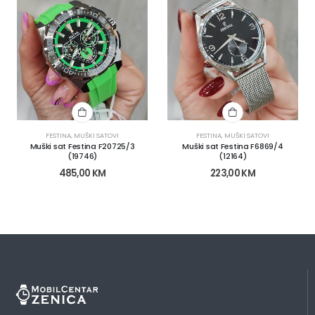
FESTINA
,
MUŠKI SATOVI
FESTINA
,
MUŠKI SATOVI
Muški sat Festina F20725/3
Muški sat Festina F6869/4
(19746)
(12164)
485,00
KM
223,00
KM