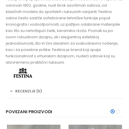
osnovan 1902. godine, nudi širok asortiman satova, od
klasičnih modela do sportskih i luksuznih varijanti. Festina
satovi često sadrže sofisticirane tehničke funkcije poput
kronografa i vodootpornosti, uz pažljivo odabrane materijale
kao što su nehrđajući čelik, keramika i koža. Poznati su po
svom robustnom dizajnu, ali i elegantnoj estetskoj
jednostavnosti, što ih čini idealnim za svakodnevno nošenje,
kao i za posebne prilike. Festina je brend koji spaja
funkcionalnost s vrhunskim dizajnom, nudeći satove koji su
istovremeno praktični i luksuzni.
RECENZIJE (0)
POVEZANI PROIZVODI