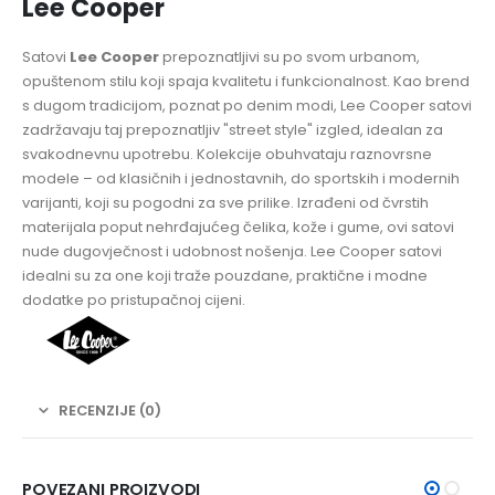
Lee Cooper
Satovi
Lee Cooper
prepoznatljivi su po svom urbanom,
opuštenom stilu koji spaja kvalitetu i funkcionalnost. Kao brend
s dugom tradicijom, poznat po denim modi, Lee Cooper satovi
zadržavaju taj prepoznatljiv "street style" izgled, idealan za
svakodnevnu upotrebu. Kolekcije obuhvataju raznovrsne
modele – od klasičnih i jednostavnih, do sportskih i modernih
varijanti, koji su pogodni za sve prilike. Izrađeni od čvrstih
materijala poput nehrđajućeg čelika, kože i gume, ovi satovi
nude dugovječnost i udobnost nošenja. Lee Cooper satovi
idealni su za one koji traže pouzdane, praktične i modne
dodatke po pristupačnoj cijeni.
RECENZIJE (0)
POVEZANI PROIZVODI