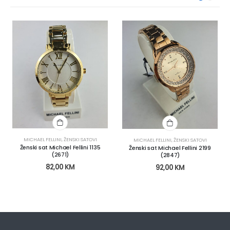
MICHAEL FELLINI
,
ŽENSKI SATOVI
MICHAEL FELLINI
,
ŽENSKI SATOVI
Ženski sat Michael Fellini 1135
Ženski sat Michael Fellini 2199
(2671)
(2847)
82,00
KM
92,00
KM