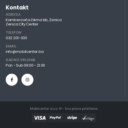
Kontakt
ADRESA
Kamberovića čikma bb, Zenica
Zenica City Center
TELEFON
032 201-330
EMAIL
info@mobilcentar.ba
RADNO VRIJEME
Pon - Sub 09:00 - 21:00
Mobilcentar d.o.o. © - Sva prava pridržana.