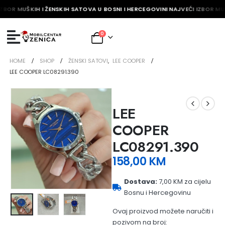
ZBOR MUŠKIH I ŽENSKIH SATOVA U BOSNI I HERCEGOVINI NAJVEĆI IZBOR MUŠ
0
HOME
SHOP
ŽENSKI SATOVI
,
LEE COOPER
LEE COOPER LC08291.390
LEE
COOPER
LC08291.390
158,00
KM
Dostava:
7,00 KM za cijelu
Bosnu i Hercegovinu
Ovaj proizvod možete naručiti i
pozivom na broj: