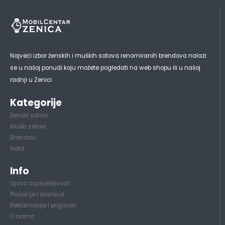
Najveći izbor ženskih i muških satova renomiranih brendova nalazi
se u našoj ponudi koju možete pogledati na web shopu ili u našoj
radnji u Zenici.
Kategorije
Ženski satovi
Muški satovi
Brendovi
Nakit
Info
Izjava o povjerljivosti
Plaćanje i dostava
Reklamacije i prigovori
O nama