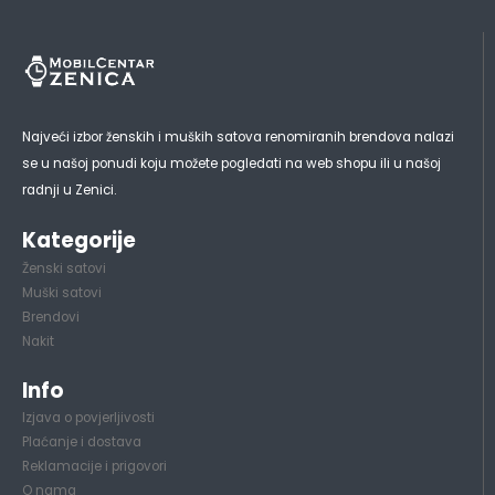
Najveći izbor ženskih i muških satova renomiranih brendova nalazi
se u našoj ponudi koju možete pogledati na web shopu ili u našoj
radnji u Zenici.
Kategorije
Ženski satovi
Muški satovi
Brendovi
Nakit
Info
Izjava o povjerljivosti
Plaćanje i dostava
Reklamacije i prigovori
O nama