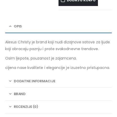
DODAJ U KORPU
OPIS
Alexus Christy je brand koji nudi dizajnove satove za ljude
koji obracaju paznju i prate svakodnevne trendove.
Osim ljepote, pouzanost je zajamcena.
cijena nase kvalitete i elegancije je izuzetno pristupacna.
DODATNE INFORMACIJE
BRAND
RECENZIJE (0)