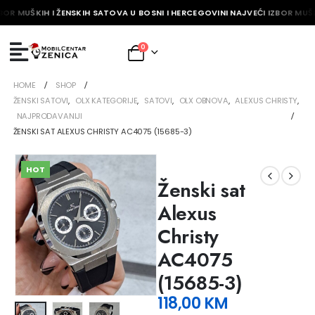
BOR MUŠKIH I ŽENSKIH SATOVA U BOSNI I HERCEGOVINI NAJVEĆI IZBOR MUŠK
0
HOME
SHOP
ŽENSKI SATOVI
,
OLX KATEGORIJE
,
SATOVI
,
OLX OBNOVA
,
ALEXUS CHRISTY
,
NAJPRODAVANIJI
ŽENSKI SAT ALEXUS CHRISTY AC4075 (15685-3)
HOT
Ženski sat
Alexus
Christy
AC4075
(15685-3)
118,00
KM