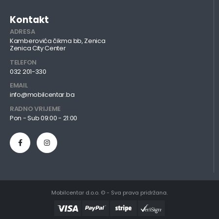
Kontakt
ADRESA
Kamberovića čikma bb, Zenica
Zenica City Center
TELEFON
032 201-330
EMAIL
info@mobilcentar.ba
RADNO VRIJEME
Pon - Sub 09:00 - 21:00
Mobilcentar d.o.o. © - Sva prava pridržana.