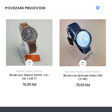
POVEZANI PROIZVODI
GEMAX
,
ŽENSKI SATOVI
MICHAEL FELLINI
,
ŽENSKI SATOVI
Ženski sat GEMAX 9040F-CR-
Ženski sat Michael Fellini 2181
DB ( 2267)
(2705)
76,00
KM
78,00
KM