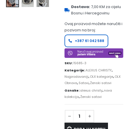
Dostava:
7,00 KM za cijelu
Bosnu i Hercegovinu
Ovaj proizvod možete naručiti i
pozivom na broj:
+387 61 042 588
SKU:
15685-3
Kategorije:
ALEXUS CHRISTY
,
Najprodavaniji
,
OLX kategorije
,
OLX
Obnova
,
Satovi
,
Ženski satovi
Oznake:
alexus christy
,
nova
kolekcija
,
Ženski satovi